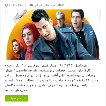
0
نقد فیلم
,
ایرانی
2019-11-02
نیوکاسل (۱۳۹۵) (۱) امتیاز فیلم «نیوکاسل»: * (یک از پنج)
کارگردان: محسن قصابیان نویسنده: علیرضا قاسمی / مهیار
رضاخانی تهیه‌کننده: علی آشتیانی‌پور ژانر: درام محصول: ایران
مدت: ۸۸ دقیقه “توجه فرمایید،‌ با خواندن این مطلب، ممکن است
داستان فیلم لو برود.” حرف زیادی در مورد فیلم نیوکاسل
نمی‌توان زد، نه …
بیشتر بخوانید »