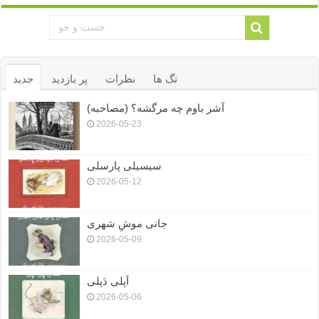
تگ ها
نظرات
پر بازدید
جدید
آشر باوم چه مرگشه؟ (مصاحبه)
2026-05-23
سیسیلی پارسلی
2026-05-12
جانی موشِ شهری
2026-05-09
اَپلی دَپلی
2026-05-06