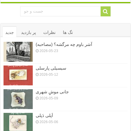
تگ ها
نظرات
پر بازدید
جدید
آشر باوم چه مرگشه؟ (مصاحبه)
2026-05-23
سیسیلی پارسلی
2026-05-12
جانی موشِ شهری
2026-05-09
اَپلی دَپلی
2026-05-06