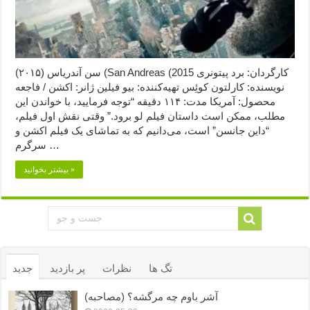
سن آندریاس (۲۰۱۵) (San Andreas (2015 کارگردان: برد پیتونری
نویسنده: کارلتون کوئِس تهیه‌کننده: بیو فیلین ژانر: اکشن / فاجعه
محصول: آمریکا مدت: ۱۱۴ دقیقه “توجه فرمایید،‌ با خواندن این
مطلب، ممکن است داستان فیلم لو برود.” وقتی نقش اول فیلم،
“داین جانسن” است، می‌دانیم که به تماشای یک فیلم اکشن و
سرگرم …
بیشتر بخوانید »
تگ ها
نظرات
پر بازدید
جدید
آشر باوم چه مرگشه؟ (مصاحبه)