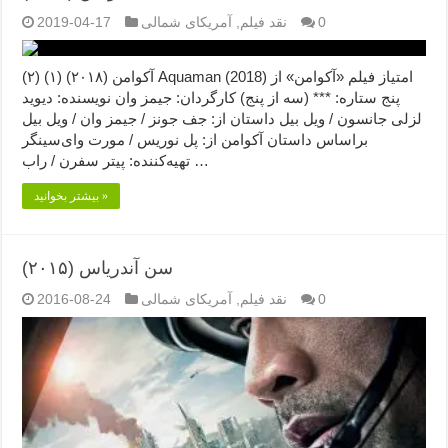
0
نقد فیلم
,
آمریکای شمالی
2019-04-17
آکوامن (۲۰۱۸) (۱) (۲) Aquaman (2018) امتیاز فیلم «آکوامن» از
پنج ستاره: *** (سه از پنج) کارگردان: جیمز وان نویسنده: دیوید
لزلی جانسون / ویل بیل داستان از: جف جونز / جیمز وان / ویل بیل
براساس داستان آکوامن از: پل نوریس / مورت وای‌سینگر
تهیه‌کننده: پیتر سفرن / راب …
بیشتر بخوانید »
سن آندریاس (۲۰۱۵)
0
نقد فیلم
,
آمریکای شمالی
2016-08-24