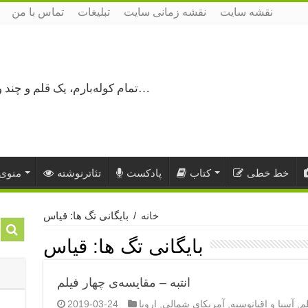
نقشه سایت
نقشه زمانی سایت
تبلیغات
تماس با من
تمام کوله‌بارم، یک قلم و چند ورق کاغذ، می‌گذرم از هزار و یک راه نرفته…
خط خطی
کتاب
پادکست
تئاترنوشته
منوی 
خانه
/
بایگانی تگ ها: قیاس
بایگانی تگ ها:
قیاس
انتبه – مقایسه‌ی چهار فیلم
لم
,
آسیا و اقیانوسیه
,
آمریکای شمالی
,
اروپا
2019-03-24