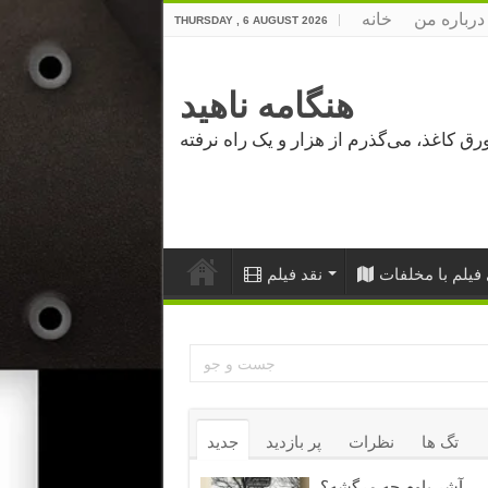
درباره من
خانه
THURSDAY , 6 AUGUST 2026
هنگامه ناهید
فیلم با مخلفات
نقد فیلم
تگ ها
نظرات
پر بازدید
جدید
آشر باوم چه مرگشه؟