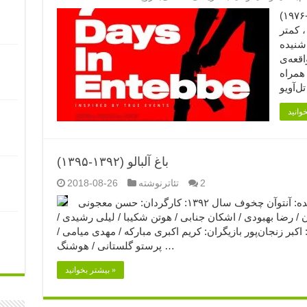
انتبه – مقایسه‌ی چهار فیلم (۲۰۱۸-۱۹۷۷-۱۹۷۶)
(۱) شاید تا قبل از ۲۷ ژوئن سال ۱۹۷۶، کمتر
 شنیده
اقعه‌ی
همراه
باغ آلبالو (۱۳۹۲-۱۳۹۵)
2
تئاترنوشته
2018-08-26
باغ آلبالو (۱۳۹۲) و (۱۳۹۵) (۱) (۲) نویسنده: آنتوآن چخوف سال ۱۳۹۲: کارگردان: حسن معجونی
ن / رضا بهبودی / اشکان جنابی / هوتن شکیبا / لیلی رشیدی /
ل ۱۳۹۵: کارگردان: اکبر زنجان‌پور بازیگران: کریم اکبری مبارکه / مهدی میامی /
پرستو گلستانی / هوشنگ …
بیشتر بخوانید »