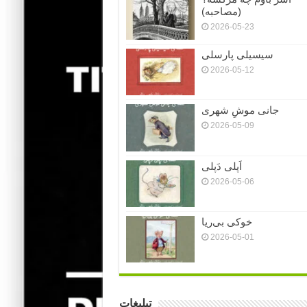
(مصاحبه)
2026-05-23
سیسیلی پارسلی
2026-05-12
جانی موشِ شهری
2026-05-09
اَپلی دَپلی
2026-05-06
خوکی بی‌ریا
2026-05-01
تبلیغات