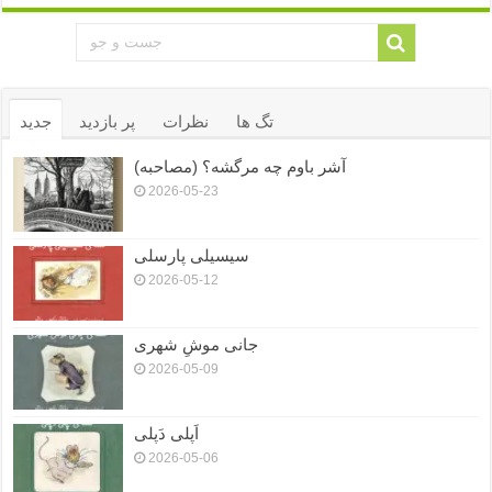
تگ ها
نظرات
پر بازدید
جدید
آشر باوم چه مرگشه؟ (مصاحبه)
2026-05-23
سیسیلی پارسلی
2026-05-12
جانی موشِ شهری
2026-05-09
اَپلی دَپلی
2026-05-06