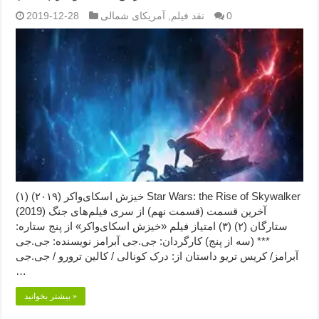
0
نقد فیلم
,
آمریکای شمالی
2019-12-28
خیزش اسکای‌واکر (۲۰۱۹) (۱) Star Wars: the Rise of Skywalker
(2019) آخرین قسمت (قسمت نهم) از سری فیلم‌های جنگ
ستارگان (۲) (۳) امتیاز فیلم «خیزش اسکای‌واکر» از پنج ستاره:
*** (سه از پنج) کارگردان: جی.جی آبرامز نویسنده: جی.جی
آبرامز/ کریس تریو داستان از: درک کونالی / کالین ترورو / جی.جی
…
بیشتر بخوانید »