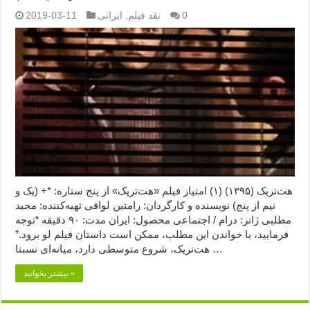
0
نقد فیلم
,
ایرانی
2019-03-11
هت‌تریک (۱۳۹۵) (۱) امتیاز فیلم «هت‌تریک» از پنج ستاره: *+ (یک و
نیم از پنج) نویسنده و کارگردان: رامتین لوافی تهیه‌کننده: مجید
مطلبی ژانر: درام / اجتماعی محصول: ایران مدت: ۹۰ دقیقه “توجه
فرمایید،‌ با خواندن این مطلب، ممکن است داستان فیلم لو برود.”
هت‌تریک، شروع متوسطی دارد، میانه‌ای نسبتا …
بیشتر بخوانید »