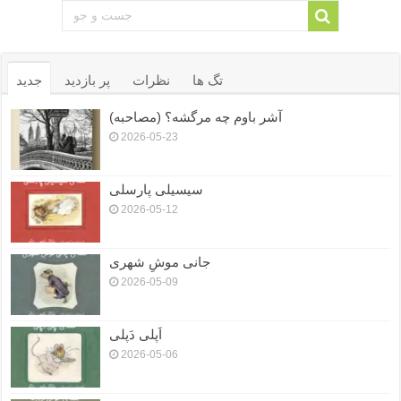
تگ ها
نظرات
پر بازدید
جدید
آشر باوم چه مرگشه؟ (مصاحبه)
2026-05-23
سیسیلی پارسلی
2026-05-12
جانی موشِ شهری
2026-05-09
اَپلی دَپلی
2026-05-06