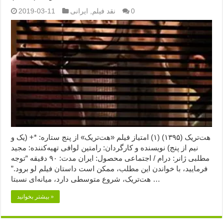
0
نقد فیلم
,
ایرانی
2019-03-11
هت‌تریک (۱۳۹۵) (۱) امتیاز فیلم «هت‌تریک» از پنج ستاره: *+ (یک و
نیم از پنج) نویسنده و کارگردان: رامتین لوافی تهیه‌کننده: مجید
مطلبی ژانر: درام / اجتماعی محصول: ایران مدت: ۹۰ دقیقه “توجه
فرمایید،‌ با خواندن این مطلب، ممکن است داستان فیلم لو برود.”
هت‌تریک، شروع متوسطی دارد، میانه‌ای نسبتا …
بیشتر بخوانید »