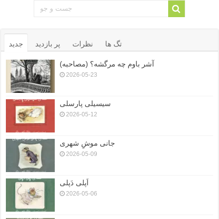
تگ ها
نظرات
پر بازدید
جدید
آشر باوم چه مرگشه؟ (مصاحبه)
2026-05-23
سیسیلی پارسلی
2026-05-12
جانی موشِ شهری
2026-05-09
اَپلی دَپلی
2026-05-06