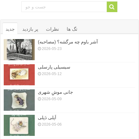
تگ ها
نظرات
پر بازدید
جدید
آشر باوم چه مرگشه؟ (مصاحبه)
2026-05-23
سیسیلی پارسلی
2026-05-12
جانی موشِ شهری
2026-05-09
اَپلی دَپلی
2026-05-06