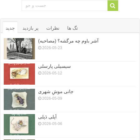
تگ ها
نظرات
پر بازدید
جدید
آشر باوم چه مرگشه؟ (مصاحبه)
2026-05-23
سیسیلی پارسلی
2026-05-12
جانی موشِ شهری
2026-05-09
اَپلی دَپلی
2026-05-06