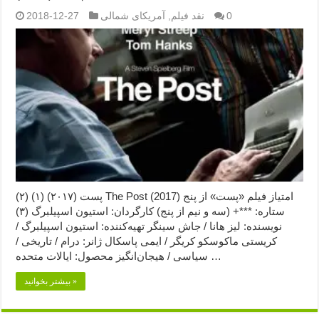
0
نقد فیلم
,
آمریکای شمالی
2018-12-27
پست (۲۰۱۷) (۱) (۲) The Post (2017) امتیاز فیلم «پست» از پنج
ستاره: ***+ (سه و نیم از پنج) کارگردان: استیون اسپیلبرگ (۳)
نویسنده: لیز هانا / جاش سینگر تهیه‌کننده: استیون اسپیلبرگ /
کریستی ماکوسکو کریگر / ایمی پاسکال ژانر: درام / تاریخی /
سیاسی / هیجان‌انگیز محصول: ایالات متحده …
بیشتر بخوانید »