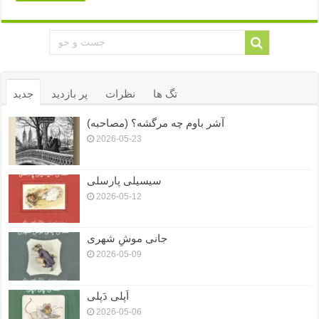
تگ ها
نظرات
پر بازدید
جدید
آشر باوم چه مرگشه؟ (مصاحبه)
2026-05-23
سیسیلی پارسلی
2026-05-12
جانی موشِ شهری
2026-05-09
اَپلی دَپلی
2026-05-06