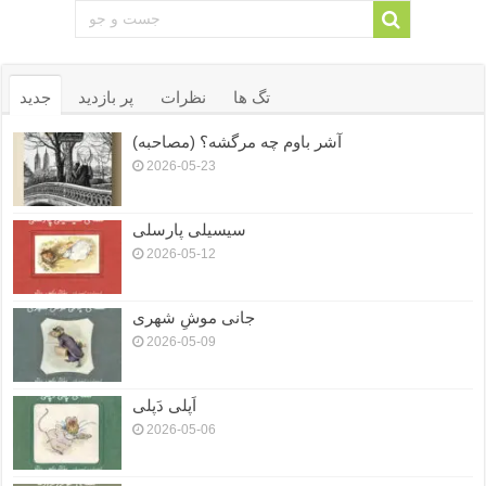
تگ ها
نظرات
پر بازدید
جدید
آشر باوم چه مرگشه؟ (مصاحبه)
2026-05-23
سیسیلی پارسلی
2026-05-12
جانی موشِ شهری
2026-05-09
اَپلی دَپلی
2026-05-06