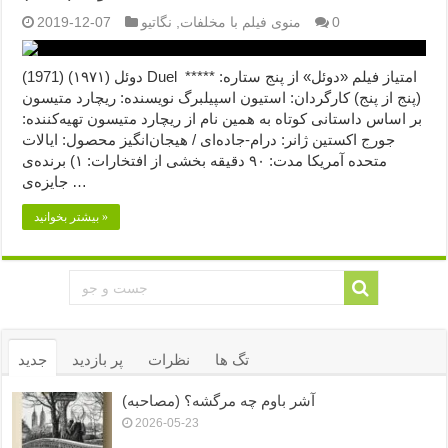
0
منوی فیلم با مخلفات
,
نگاتیو
2019-12-07
دوئل (۱۹۷۱) (1971) Duel امتیاز فیلم «دوئل» از پنج ستاره: *****
(پنج از پنج) کارگردان: استیون اسپیلبرگ نویسنده: ریچارد متیسون
بر اساس داستانی کوتاه به همین نام از ریچارد متیسون تهیه‌کننده:
جورج اکستین ژانر: درام-جاده‌ای / هیجان‌انگیز محصول: ایالات
متحده آمریکا مدت: ۹۰ دقیقه بخشی از افتخارات: ۱) برنده‌ی
جایزه‌ی …
بیشتر بخوانید »
تگ ها
نظرات
پر بازدید
جدید
آشر باوم چه مرگشه؟ (مصاحبه)
2026-05-23