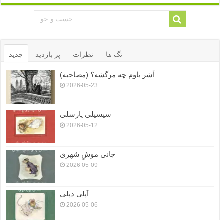
تگ ها
نظرات
پر بازدید
جدید
آشر باوم چه مرگشه؟ (مصاحبه)
2026-05-23
سیسیلی پارسلی
2026-05-12
جانی موشِ شهری
2026-05-09
اَپلی دَپلی
2026-05-06