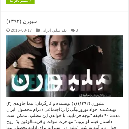
بیشتر بخوانید »
ملبورن (۱۳۹۲)
3
نقد فیلم
,
ایرانی
2016-08-17
ملبورن (۱۳۹۲) (۱) نویسنده و کارگردان: نیما جاویدی (۲)
تهیه‌کننده: جواد نوروزبیگی ژانر: اجتماعی / درام محصول: ایران
مدت: ۹۰ دقیقه “توجه فرمایید،‌ با خواندن این مطلب، ممکن است
داستان فیلم لو برود.” مهاجرت موقت و قریب‌الوقوع یک زوج
جوان و با آتیه به شهر “ملبورن” استرالیا برای ادامه تحصیل. تنها