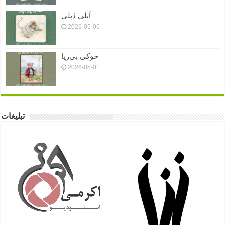
اَپلی دَپلی
2026-05-06
خوکی بی‌ریا
2026-05-01
تبلیغات