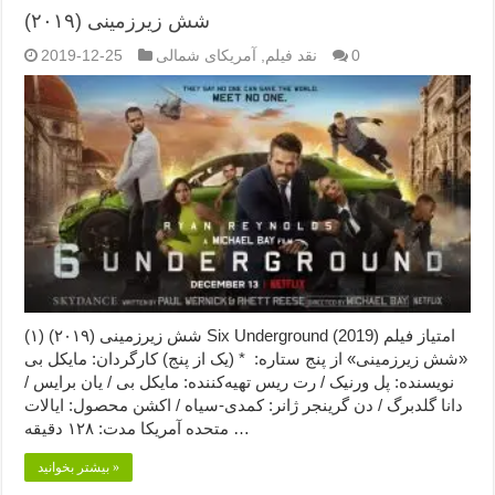
شش زیرزمینی (۲۰۱۹)
0
نقد فیلم
,
آمریکای شمالی
2019-12-25
شش زیرزمینی (۲۰۱۹) (۱) Six Underground (2019) امتیاز فیلم
«شش زیرزمینی» از پنج ستاره: * (یک از پنج) کارگردان: مایکل بی
نویسنده: پل ورنیک / رت ریس تهیه‌کننده: مایکل بی / یان برایس /
دانا گلدبرگ / دن گرینجر ژانر: کمدی-سیاه / اکشن محصول: ایالات
متحده آمریکا مدت: ۱۲۸ دقیقه …
بیشتر بخوانید »