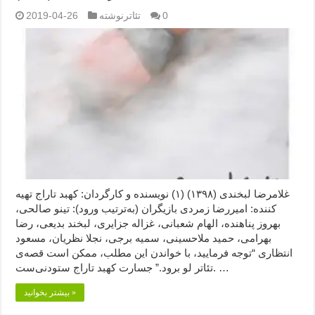
0
تئاترنوشته
2019-04-26
غلامرضا لبخندی (۱۳۹۸) (۱) نویسنده و کارگردان: کهبد تاراج تهیه
کننده: امیررضا زمردی بازیگران (به‌ترتیب ورود): تینو صالحی،
بهروز پناهنده، الهام شعبانی، غزاله جزایری، لبخند بدیعی، رضا
بهرامی، حمید ملاحسینی، سمیه برجی، نجلا نظریان، مسعود
انتظاری “توجه فرمایید،‌ با خواندن این مطلب، ممکن است قصه‌ی
تئاتر لو برود.” جسارت کهبد تاراج ستودنی‌ست. …
بیشتر بخوانید »