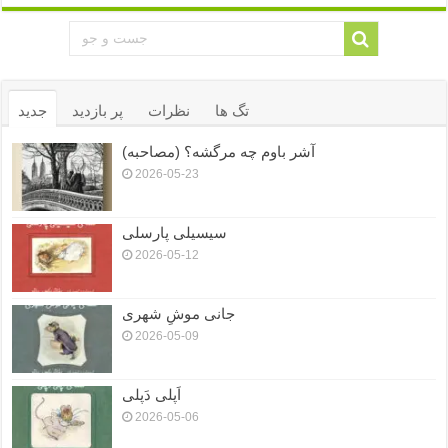
تگ ها
نظرات
پر بازدید
جدید
آشر باوم چه مرگشه؟ (مصاحبه)
2026-05-23
سیسیلی پارسلی
2026-05-12
جانی موشِ شهری
2026-05-09
اَپلی دَپلی
2026-05-06