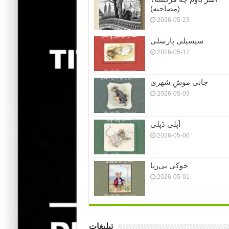
(مصاحبه)
2026-05-23
سیسیلی پارسلی
2026-05-12
جانی موشِ شهری
2026-05-09
اَپلی دَپلی
2026-05-06
خوکی بی‌ریا
2026-05-01
تبلیغات