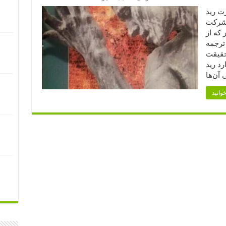
رت رید
 شرکت
که از
ی ترجمه
حقیقت
د رید