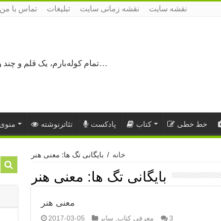
نقشه سایت
نقشه زمانی سایت
تبلیغات
تماس با من
تمام کوله‌بارم، یک قلم و چند ورق کاغذ، می‌گذرم از هزار و یک راه نرفته…
خط خطی
کتاب
پادکست
تئاترنوشته
منوی 
خانه
/
بایگانی تگ ها: معنی هنر
بایگانی تگ ها:
معنی هنر
معنی هنر
3
معرفی کتاب
,
سایر
2017-03-05