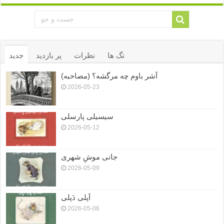
تگ ها
نظرات
پر بازدید
جدید
آشر باوم چه مرگشه؟ (مصاحبه)
2026-05-23
سیسیلی پارسلی
2026-05-12
جانی موشِ شهری
2026-05-09
اَپلی دَپلی
2026-05-06