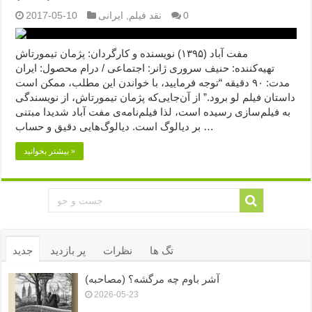
0
نقد فیلم
,
ایرانی
2017-05-10
مفت آباد (۱۳۹۵) نویسنده و کارگردان: پژمان تیمورتاش
تهیه‌کننده: حنیف سروری ژانر: اجتماعی / درام محصول: ایران
مدت: ۹۰ دقیقه “توجه فرمایید،‌ با خواندن این مطلب، ممکن است
داستان فیلم لو برود.” از آن‌جایی‌که پژمان تیمورتاش، از نویسندگی
به فیلم‌سازی رسیده است، لذا فیلم‌نامه‌ی مفت‌ آباد شدیدا مبتنی
بر دیالوگ است. دیالوگ‌هایی دقیق و حساب …
بیشتر بخوانید »
تگ ها
نظرات
پر بازدید
جدید
آشر باوم چه مرگشه؟ (مصاحبه)
2026-05-23