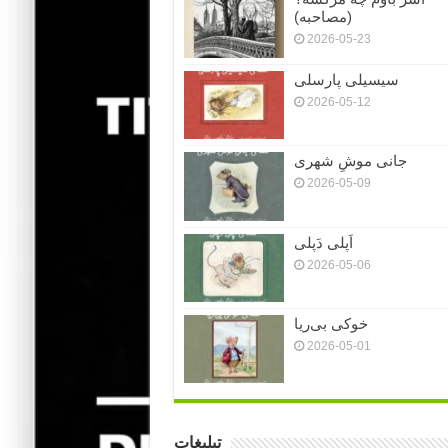
(مصاحبه)
2026-05-23
سیسیلی پارسلی
2026-05-12
جانی موشِ شهری
2026-05-09
اَپلی دَپلی
2026-05-06
خوکی بی‌ریا
2026-05-01
تبلیغات