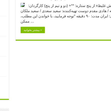
متیاز فیلم «آرایش غلیظ» از پنج ستاره: **+ (دو و نیم از پنج) کارگردان:
له / هادی مقدم دوست تهیه‌کننده: سعید سعدی / سعید ملکان
ژانر: کمدی سیاه / اجتماعی محصول: ایران مدت: ۹۰ دقیقه “توجه فرمایید،‌ با خواندن این مطلب،
ممکن …
بیشتر بخوانید »