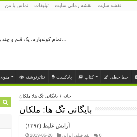
نقشه سایت
نقشه زمانی سایت
تبلیغات
تماس با من
تمام کوله‌بارم، یک قلم و چند ورق کاغذ، می‌گذرم از هزار و یک راه نرفته…
خط خطی
کتاب
پادکست
تئاترنوشته
منوی 
خانه
/
بایگانی تگ ها: ملکان
بایگانی تگ ها:
ملکان
آرایش غلیظ (۱۳۹۲)
0
نقد فیلم
,
ایرانی
2019-05-20