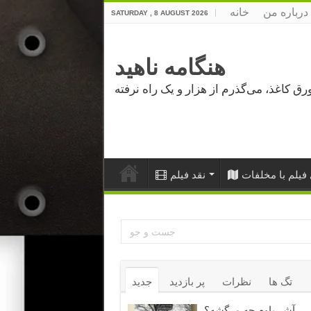
درباره من
خانه
SATURDAY , 8 AUGUST 2026
هنگامه ناهید
فیلم با مخلفات
نقد فیلم
تگ ها
نظرات
پر بازدید
جدید
آشر باوم چه مرگشه؟