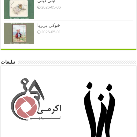
اَپلی دَپلی
2026-05-06
خوکی بی‌ریا
2026-05-01
تبلیغات