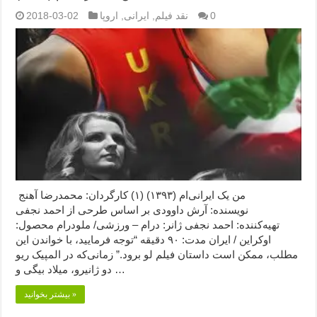
0
نقد فیلم
,
ایرانی
,
اروپا
2018-03-02
من یک ایرانی‌ام (۱۳۹۳) (۱) کارگردان: محمدرضا آهنج
نویسنده: آرش داوودی بر اساس طرحی از احمد نجفی
تهیه‌کننده: احمد نجفی ژانر: درام – ورزشی/ ملودرام محصول:
اوکراین / ایران مدت: ۹۰ دقیقه “توجه فرمایید،‌ با خواندن این
مطلب، ممکن است داستان فیلم لو برود.” زمانی‌که در المپیک ریو
دو ژانیرو، میلاد بیگی و …
بیشتر بخوانید »