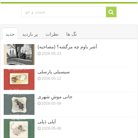
تگ ها
نظرات
پر بازدید
جدید
آشر باوم چه مرگشه؟ (مصاحبه)
2026-05-23
سیسیلی پارسلی
2026-05-12
جانی موشِ شهری
2026-05-09
اَپلی دَپلی
2026-05-06