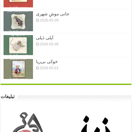
جانی موشِ شهری
2026-05-09
اَپلی دَپلی
2026-05-06
خوکی بی‌ریا
2026-05-01
تبلیغات