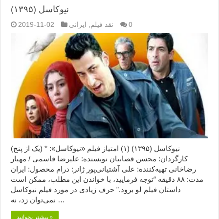
نیوکاسل (۱۳۹۵)
0
نقد فیلم
,
ایرانی
2019-11-02
نیوکاسل (۱۳۹۵) (۱) امتیاز فیلم «نیوکاسل»: * (یک از پنج)
کارگردان: محسن قصابیان نویسنده: علیرضا قاسمی / مهیار
رضاخانی تهیه‌کننده: علی آشتیانی‌پور ژانر: درام محصول: ایران
مدت: ۸۸ دقیقه “توجه فرمایید،‌ با خواندن این مطلب، ممکن است
داستان فیلم لو برود.” حرف زیادی در مورد فیلم نیوکاسل
نمی‌توان زد، نه …
بیشتر بخوانید »