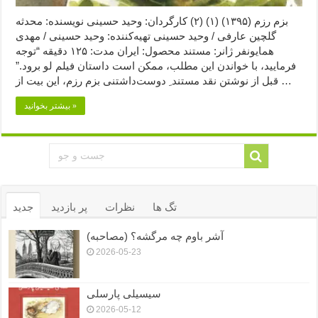
بزم رزم (۱۳۹۵) (۱) (۲) کارگردان: وحید حسینی نویسنده: محدثه
گلچین عارفی / وحید حسینی تهیه‌کننده: وحید حسینی / مهدی
همایونفر ژانر: مستند محصول: ایران مدت: ۱۲۵ دقیقه “توجه
فرمایید،‌ با خواندن این مطلب، ممکن است داستان فیلم لو برود.”
قبل از نوشتن نقد مستند ِ‌ دوست‌‌داشتنی بزم رزم، این بیت از …
بیشتر بخوانید »
تگ ها
نظرات
پر بازدید
جدید
آشر باوم چه مرگشه؟ (مصاحبه)
2026-05-23
سیسیلی پارسلی
2026-05-12