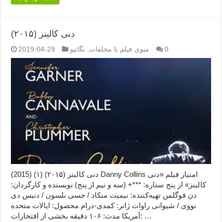
دنی کالینز (۲۰۱۵)
0
منوی فیلم با مخلفات
,
نگاتیو
2019-04-29
دنی کالینز (۲۰۱۵) (۱) (2015) Danny Collins امتیاز فیلم «دنی
کالینز» از پنج ستاره: ***+ (سه و نیم از پنج) نویسنده و کارگردان:
دن فوگلمن تهیه‌کننده: نیمیت منکاد / جسی نلسون / دنیس دی
نووی / شیوانی راوات ژانر: کمدی-درام محصول: ایالات متحده
آمریکا مدت: ۱۰۶ دقیقه بخشی از افتخارات: …