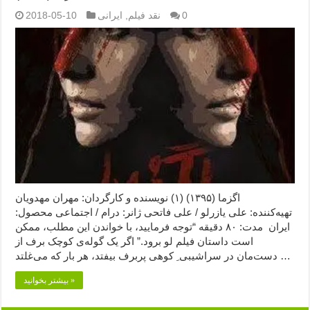
0
نقد فیلم
,
ایرانی
2018-05-10
اگزما (۱۳۹۵) (۱) نویسنده و کارگردان: مهران مهدویان
تهیه‌کننده: علی یازرلو / علی فاتحی ژانر: درام / اجتماعی محصول:
ایران مدت: ۸۰ دقیقه “توجه فرمایید،‌ با خواندن این مطلب، ممکن
است داستان فیلم لو برود.” اگر یک گوله‌ی کوچک برف از
دست‌مان در سراشیبی ِ کوهی پربرف بیفتد، هر بار که می‌غلتد …
بیشتر بخوانید »