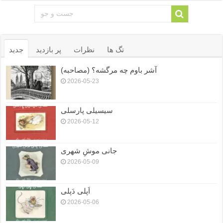
تگ ها
نظرات
پر بازدید
جدید
آشر باوم چه مرگشه؟ (مصاحبه)
2026-05-23
سیسیلی پارسلی
2026-05-12
جانی موشِ شهری
2026-05-09
اَپلی دَپلی
2026-05-06