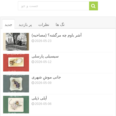
تگ ها
نظرات
پر بازدید
جدید
آشر باوم چه مرگشه؟ (مصاحبه)
2026-05-23
سیسیلی پارسلی
2026-05-12
جانی موشِ شهری
2026-05-09
اَپلی دَپلی
2026-05-06