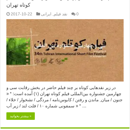
کوتاه تهران
0
نقد فیلم
,
ایرانی
2017-10-22
در زیر نقدهایی کوتاه بر چند فیلم حاضر در بخش رقابت سی و
چهارمین جشنواره بین‌المللی فیلم کوتاه تهران (۱) آمده است: * «
جنون / میان ِ ماندن و رفتن / کابوس‌نامه / مردگی / نشخوار / خلاء /
سمفونی شماره ۱۰ / فلت لند / زیر آب » * …
بیشتر بخوانید »