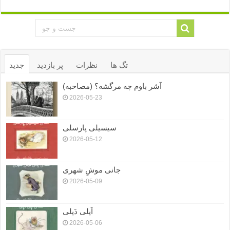
تگ ها
نظرات
پر بازدید
جدید
آشر باوم چه مرگشه؟ (مصاحبه)
2026-05-23
سیسیلی پارسلی
2026-05-12
جانی موشِ شهری
2026-05-09
اَپلی دَپلی
2026-05-06