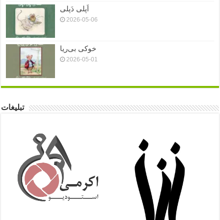
اَپلی دَپلی
2026-05-06
خوکی بی‌ریا
2026-05-01
تبلیغات