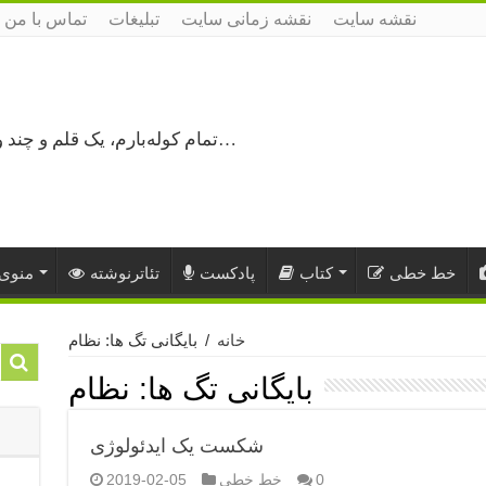
نقشه سایت
نقشه زمانی سایت
تبلیغات
تماس با من
تمام کوله‌بارم، یک قلم و چند ورق کاغذ، می‌گذرم از هزار و یک راه نرفته…
خط خطی
کتاب
پادکست
تئاترنوشته
منوی 
خانه
/
بایگانی تگ ها: نظام
بایگانی تگ ها:
نظام
شکست یک ایدئولوژی
0
خط خطی
2019-02-05