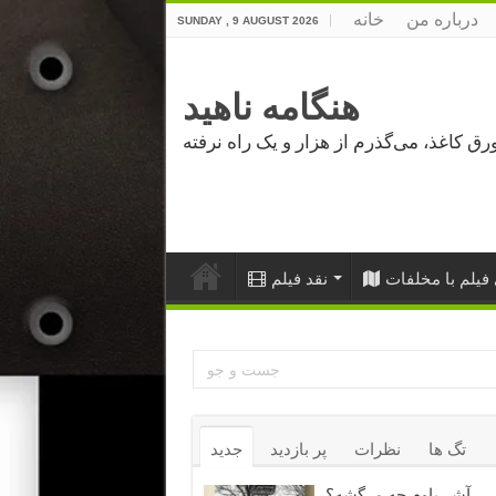
درباره من
خانه
SUNDAY , 9 AUGUST 2026
هنگامه ناهید
فیلم با مخلفات
نقد فیلم
تگ ها
نظرات
پر بازدید
جدید
آشر باوم چه مرگشه؟