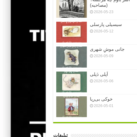
(مصاحبه)
2026-05-23
سیسیلی پارسلی
2026-05-12
جانی موشِ شهری
2026-05-09
اَپلی دَپلی
2026-05-06
خوکی بی‌ریا
2026-05-01
تبلیغات