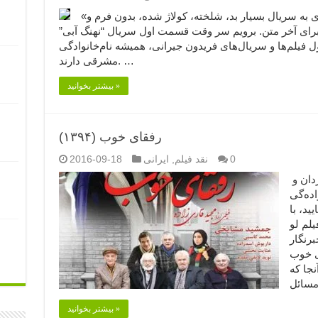
«شکست یک ایدئولوژی» فعلا کاری به سریال بسیار بد، شلخته، کولاژ شده، بدون فرم و
) ندارم، آن بماند برای آخر متن. برویم سر وقت قسمت اول سریال “نهنگ آبی”
اول فیلم‌ها و سریال‌های فریدون جیرانی، همیشه نام‌خانوادگی
مشرقی دارند. …
بیشتر بخوانید »
رفقای خوب (۱۳۹۴)
0
نقد فیلم
,
ایرانی
2016-09-18
رفقای خوب (۱۳۹۴) (۱) نویسنده، کارگردان و
اده‌گی
فرمایید،‌ با
لم لو
برنگار
ی خوب
نجا که
بیشتر بخوانید »