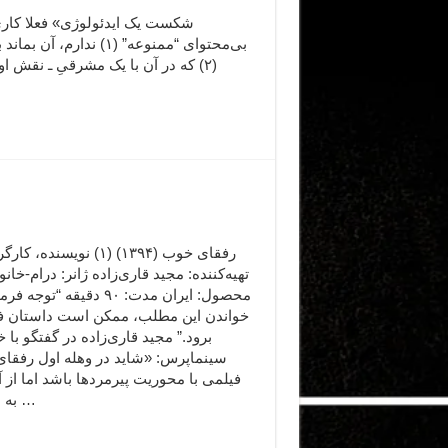
بی‌محتوای “ممنوعه” (۱
(۲) که در آن با یک مشرقیِ ـ نقش 
تهیه‌کننده: مجید قاری‌زاده ژانر: درام-خانو
محصول: ایران مدت: ۹۰ دقیقه “توجه 
خواندن این مطلب، ممکن است داستان فی
برود.” مجید قاری‌زاده در گفتگو با خ
سینماپرس: «شاید در وهله اول رفقا
فیلمی با محوریت پیرمردها باشد اما از آ
به مسائل …