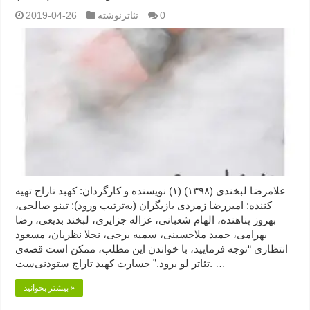
0
تئاترنوشته
2019-04-26
غلامرضا لبخندی (۱۳۹۸) (۱) نویسنده و کارگردان: کهبد تاراج تهیه
کننده: امیررضا زمردی بازیگران (به‌ترتیب ورود): تینو صالحی،
بهروز پناهنده، الهام شعبانی، غزاله جزایری، لبخند بدیعی، رضا
بهرامی، حمید ملاحسینی، سمیه برجی، نجلا نظریان، مسعود
انتظاری “توجه فرمایید،‌ با خواندن این مطلب، ممکن است قصه‌ی
تئاتر لو برود.” جسارت کهبد تاراج ستودنی‌ست. …
بیشتر بخوانید »