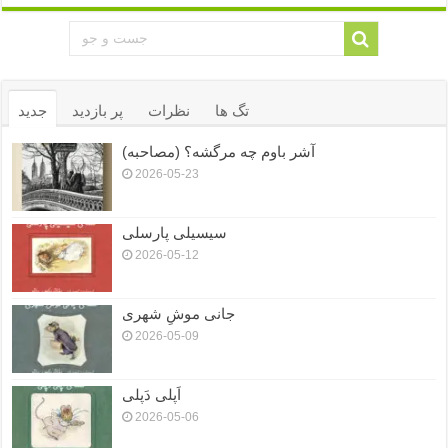
تگ ها
نظرات
پر بازدید
جدید
آشر باوم چه مرگشه؟ (مصاحبه)
2026-05-23
سیسیلی پارسلی
2026-05-12
جانی موشِ شهری
2026-05-09
اَپلی دَپلی
2026-05-06