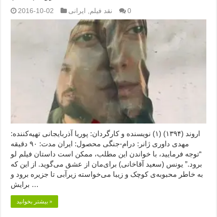
0
نقد فیلم
,
ایرانی
2016-10-02
اروند (۱۳۹۴) (۱) نویسنده و کارگردان: پوریا آذربایجانی تهیه‌کننده:
مهدی داوری ژانر: درام-جنگی محصول: ایران مدت: ۹۰ دقیقه
“توجه فرمایید،‌ با خواندن این مطلب، ممکن است داستان فیلم لو
برود.” یونس (سعید آقاخانی) برای‌مان از عشق می‌گوید. از این که
به خاطر محبوبه‌ی کوچک و زیبا می‌خواسته زیرآبی تا جزیره برود و
برایش …
بیشتر بخوانید »