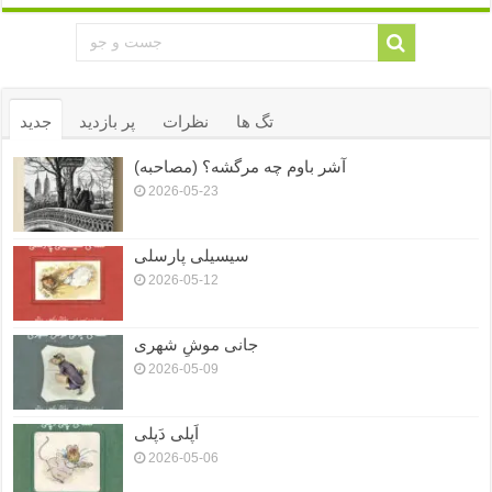
تگ ها
نظرات
پر بازدید
جدید
آشر باوم چه مرگشه؟ (مصاحبه)
2026-05-23
سیسیلی پارسلی
2026-05-12
جانی موشِ شهری
2026-05-09
اَپلی دَپلی
2026-05-06