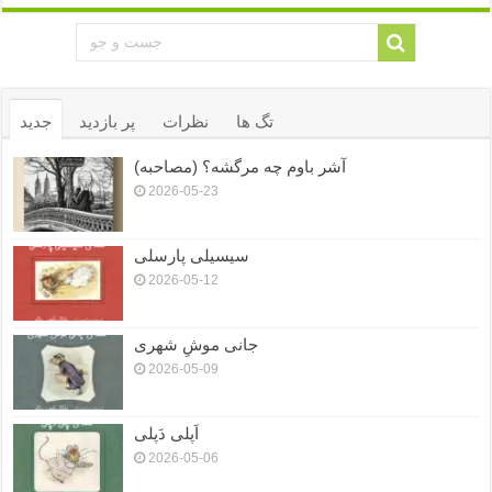
تگ ها
نظرات
پر بازدید
جدید
آشر باوم چه مرگشه؟ (مصاحبه)
2026-05-23
سیسیلی پارسلی
2026-05-12
جانی موشِ شهری
2026-05-09
اَپلی دَپلی
2026-05-06