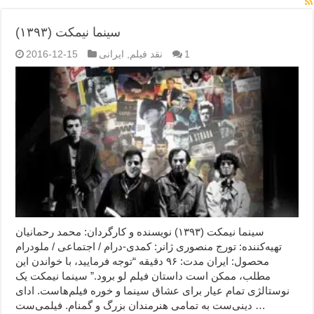
سینما نیمکت (۱۳۹۳)
1
نقد فیلم
,
ایرانی
2016-12-15
سینما نیمکت (۱۳۹۳) نویسنده و کارگردان: محمد رحمانیان
تهیه‌کننده: تورج منصوری ژانر: کمدی-درام / اجتماعی / ملودرام
محصول: ایران مدت: ۹۶ دقیقه “توجه فرمایید،‌ با خواندن این
مطلب، ممکن است داستان فیلم لو برود.” سینما نیمکت یک
نوستالژی تمام عیار برای عشاق سینما و خوره فیلم‌هاست. ادای
دینی‌ست به تمامی هنرمندان بزرگ و گمنام. فیلمی‌ست …