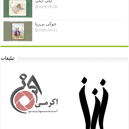
اَپلی دَپلی
2026-05-06
خوکی بی‌ریا
2026-05-01
تبلیغات