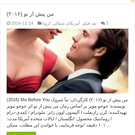
من پیش از تو (۲۰۱۶)
3
نقد فیلم
,
آمریکای شمالی
,
اروپا
2016-11-24
(2016) Me Before You من پیش از تو (۲۰۱۶) کارگردان: تیآ شروک
نویسنده: جوجو مویز بر اساس رمان من پیش از تو اثر جوجو مویز
تهیه‌کننده: کرن رازنفلت / آلیسون اوون ژانر: ملودرام / کمدی-درام
/ رومانتیک محصول: انگلستان / ایالات متحده آمریکا مدت:
۱۰۱ دقیقه “توجه فرمایید،‌ با خواندن این مطلب، ممکن …