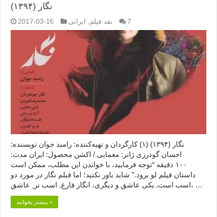
نگار (۱۳۹۴)
7
نقد فیلم
,
ایرانی
2017-03-16
نگار (۱۳۹۴) (۱) کارگردان و تهیه‌کننده: رامبد جوان نویسنده:
احسان گودرزی ژانر: معمایی / اکشن محصول: ایران مدت:
۱۰۰ دقیقه “توجه فرمایید،‌ با خواندن این مطلب، ممکن است
داستان فیلم لو برود.” شاید باور نکنید؛ اما فیلم نگار در مورد دو
اسب است. یکی عاشق و دیگری، انگار فارغ. اسب نر ِ عاشق، …
بیشتر بخوانید »