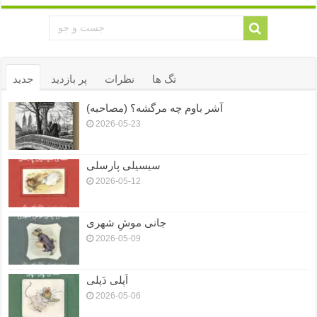
تگ ها
نظرات
پر بازدید
جدید
آشر باوم چه مرگشه؟ (مصاحبه)
2026-05-23
سیسیلی پارسلی
2026-05-12
جانی موشِ شهری
2026-05-09
اَپلی دَپلی
2026-05-06