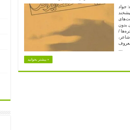
(۱) نویسنده: جواد
 نیشخند
شت‌های
ی بدون
ه‌ها /
شاعر،
معروف
…
بیشتر بخوانید »