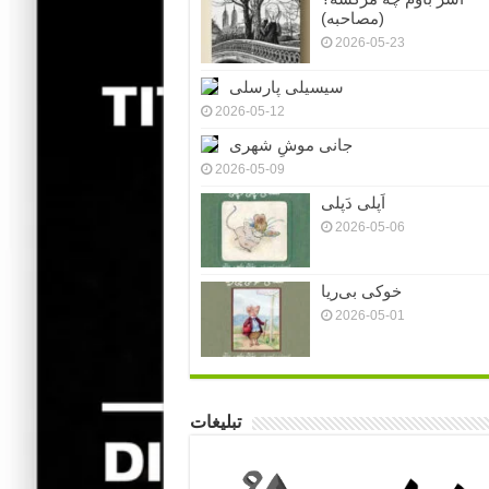
(مصاحبه)
2026-05-23
سیسیلی پارسلی
2026-05-12
جانی موشِ شهری
2026-05-09
اَپلی دَپلی
2026-05-06
خوکی بی‌ریا
2026-05-01
تبلیغات