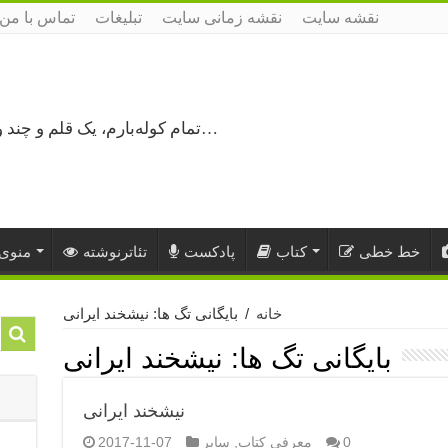
نقشه سایت
نقشه زمانی سایت
تبلیغات
تماس با من
تمام کوله‌بارم، یک قلم و چند ورق کاغذ، می‌گذرم از هزار و یک راه نرفته…
خط خطی
کتاب
پادکست
تئاترنوشته
منوی 
خانه
/
بایگانی تگ ها: نیشخند ایرانی
بایگانی تگ ها:
نیشخند ایرانی
نیشخند ایرانی
0
معرفی کتاب
,
سایر
2017-11-07