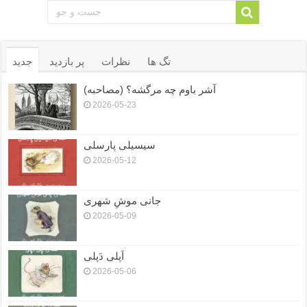
تگ ها
نظرات
پر بازدید
جدید
آشر باوم چه مرگشه؟ (مصاحبه)
2026-05-23
سیسیلی پارسلی
2026-05-12
جانی موشِ شهری
2026-05-09
اَپلی دَپلی
2026-05-06