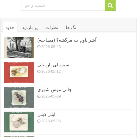
تگ ها
نظرات
پر بازدید
جدید
آشر باوم چه مرگشه؟ (مصاحبه)
2026-05-23
سیسیلی پارسلی
2026-05-12
جانی موشِ شهری
2026-05-09
اَپلی دَپلی
2026-05-06