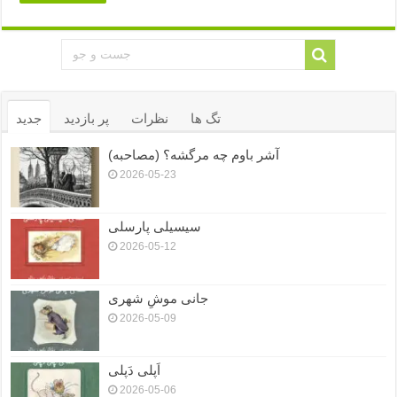
تگ ها
نظرات
پر بازدید
جدید
آشر باوم چه مرگشه؟ (مصاحبه)
2026-05-23
سیسیلی پارسلی
2026-05-12
جانی موشِ شهری
2026-05-09
اَپلی دَپلی
2026-05-06