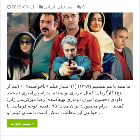
0
نقد فیلم
,
ایرانی
2019-06-11
ما همه با هم هستیم (۱۳۹۷) (۱) امتیاز فیلم «ناخواسته»: + (نیم از
پنج) کارگردان: کمال تبریزی نویسنده: پدرام پورامیری / محمد
داودی / حسین امیری دوماری تهیه‌کننده: رضا میرکریمی ژانر:
کمدی – درام محصول: ایران مدت: ۹۵ دقیقه “توجه فرمایید،‌ با
خواندن این مطلب، ممکن است داستان فیلم لو …
بیشتر بخوانید »