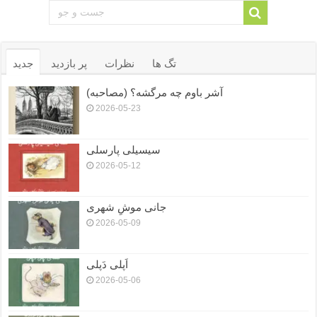
تگ ها
نظرات
پر بازدید
جدید
آشر باوم چه مرگشه؟ (مصاحبه)
2026-05-23
سیسیلی پارسلی
2026-05-12
جانی موشِ شهری
2026-05-09
اَپلی دَپلی
2026-05-06