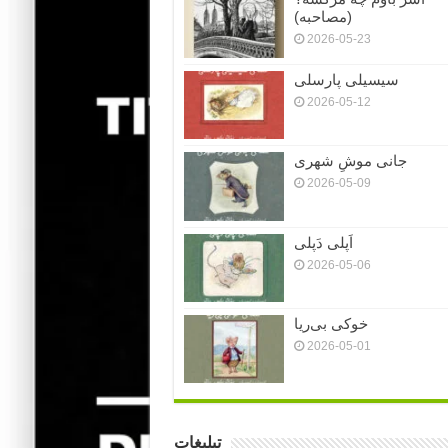
(مصاحبه)
2026-05-23
سیسیلی پارسلی
2026-05-12
جانی موشِ شهری
2026-05-09
اَپلی دَپلی
2026-05-06
خوکی بی‌ریا
2026-05-01
تبلیغات