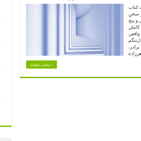
پ کتاب
 سخنِ
 و پنج
کاملن
 واقعن
ل‌تنگم
برادر،
بیشتر بخوانید »