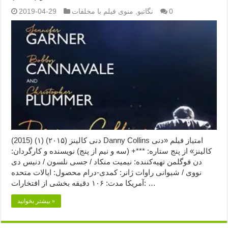
0
نگاتیو
,
منوی فیلم با مخلفات
2019-04-29
دنی کالینز (۲۰۱۵) (۱) (2015) Danny Collins امتیاز فیلم «دنی
کالینز» از پنج ستاره: ***+ (سه و نیم از پنج) نویسنده و کارگردان:
دن فوگلمن تهیه‌کننده: نیمیت منکاد / جسی نلسون / دنیس دی
نووی / شیوانی راوات ژانر: کمدی-درام محصول: ایالات متحده
آمریکا مدت: ۱۰۶ دقیقه بخشی از افتخارات: …
بیشتر بخوانید »