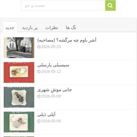
تگ ها
نظرات
پر بازدید
جدید
آشر باوم چه مرگشه؟ (مصاحبه)
2026-05-23
سیسیلی پارسلی
2026-05-12
جانی موشِ شهری
2026-05-09
اَپلی دَپلی
2026-05-06