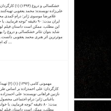
خشکسالی و دروغ (۱۳۹۴) (۱) 
علی‌زاده نویسنده: محمد یعقوبی تهیه‌کنند
غلام‌رضا موسوی ژانر: درام-کمدی م
ایران مدت: ۹۰ دقیقه “توجه فرمایید،‌ 
این مطلب، ممکن است داستان فیلم لو ب
شاید بتوان تئاتر خشکسالی و دروغ را به
موثرترین اثر هنری محمد یعقوبی دانست. ت
که اجراهای …
مهمونی کامی (۱۳۹۲) 
کارگردان: علی احمدزاده بر اساس طرح
نازنین فراهانی نویسنده: علی احمدزاده 
باغبانی ژانر: درام-اجتماعی محصول:
مدت: ۸۰ دقیقه “توجه فرمایید،‌ با خو
مطلب، ممکن است داستان فیلم لو ب