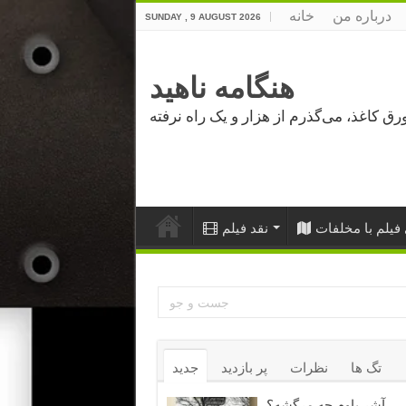
درباره من
خانه
SUNDAY , 9 AUGUST 2026
هنگامه ناهید
فیلم با مخلفات
نقد فیلم
تگ ها
نظرات
پر بازدید
جدید
آشر باوم چه مرگشه؟