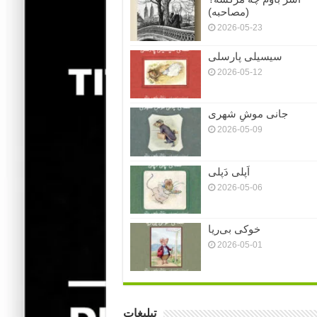
(مصاحبه)
2026-05-23
سیسیلی پارسلی
2026-05-12
جانی موشِ شهری
2026-05-09
اَپلی دَپلی
2026-05-06
خوکی بی‌ریا
2026-05-01
تبلیغات