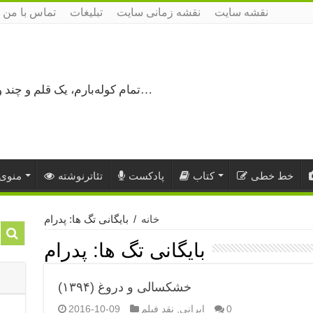
نقشه سایت
نقشه زمانی سایت
تبلیغات
تماس با من
تمام کوله‌بارم، یک قلم و چند ورق کاغذ، می‌گذرم از هزار و یک راه نرفته…
خط خطی
کتاب
پادکست
تئاترنوشته
منوی 
خانه
/
بایگانی تگ ها: پدرام
بایگانی تگ ها:
پدرام
خشکسالی و دروغ (۱۳۹۴)
0
ایرانی
,
نقد فیلم
2016-10-09