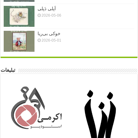
اَپلی دَپلی
2026-05-06
خوکی بی‌ریا
2026-05-01
تبلیغات