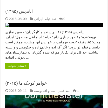
آپاندیس (۱۳۹۵)
0
نقد فیلم
,
ایرانی
2018-08-09
آپاندیس (۱۳۹۵) (۱) نویسنده و کارگردان: حسین نمازی
تهیه‌کننده: مقصود جباری ژانر: درام / اجتماعی محصول: ایران
مدت: ۸۵ دقیقه “توجه فرمایید،‌ با خواندن این مطلب، ممکن است
داستان فیلم لو برود.” اگر آقازاده و خانم‌زاده و حکومتی و وابسته
نباشید، حداقل برای یک‌بار هم که شده گذرتان به بیمارستان‌های
دولتی افتاده. …
بیشتر بخوانید »
خواهر کوچک ما (۲۰۱۵)
1
نقد فیلم
,
آسیا و اقیانوسیه
2016-09-11