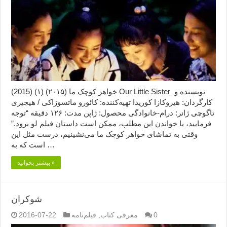
خواهر کوچک ما (۲۰۱۵) (۱) (2015) Our Little Sister نویسنده و
کارگردان: هیروکازا کوریدا تهیه‌کننده: کائورو ماتسوزاکی / هیجیری
تاگوچی ژانر: درام-خانوادگی محصول: ژاپن مدت: ۱۲۶ دقیقه “توجه
فرمایید،‌ با خواندن این مطلب، ممکن است داستان فیلم لو برود.”
وقتی به تماشای خواهر کوچک ما می‌نشینیم،‌ درست مثل این
است که به …
بیشتر بخوانید »
شوکران
0
معرفی کتاب
,
فیلم‌نامه
2016-07-22