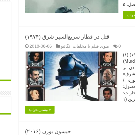
قتل در قطار سریع‌السیر شرق (۱۹۷۴)
0
منوی فیلم با مخلفات
,
نگاتیو
2018-08-06
قتل در قطار سریع‌السیر شرق (۱۹۷۴) (۱)
(Murd
دن بر
 شرق»
ورنی /
حصول:
افتخارات:
بیشتر بخوانید »
جیسون بورن (۲۰۱۶)