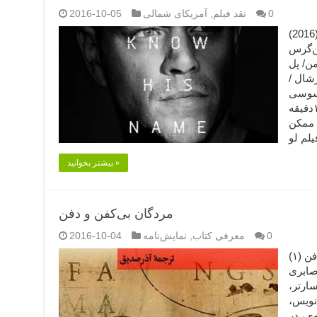
0
نقد فیلم
,
آمریکای شمالی
2016-10-05
جیسون بورن (۲۰۱۶) (۱) (2016) Jason Bourne
ن‌گرس
من/ پل
شال /
اسوسی
محصول: ایالات متحده آمریکا مدت: ۱۲۳دقیقه
، ممکن
بیشتر بخوانید »
مردگان بی‌کفن و دفن
0
معرفی کتاب
,
نمایش‌نامه
2016-10-04
نام کتاب: مردگان بی‌کفن و دفن (۱)
 صابری
سارتر،
ست (۲)، رمان‌نویس،
وی، در