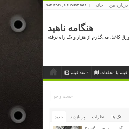
درباره من
خانه
SATURDAY , 8 AUGUST 2026
هنگامه ناهید
فیلم با مخلفات
نقد فیلم
تگ ها
نظرات
پر بازدید
جدید
آشر باوم چه مرگشه؟