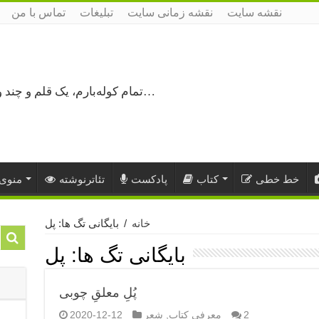
نقشه سایت
نقشه زمانی سایت
تبلیغات
تماس با من
تمام کوله‌بارم، یک قلم و چند ورق کاغذ، می‌گذرم از هزار و یک راه نرفته…
خط خطی
کتاب
پادکست
تئاترنوشته
منوی 
خانه
/
بایگانی تگ ها: پل
بایگانی تگ ها:
پل
پُلِ معلقِ چوبی
2
معرفی کتاب
,
شعر
2020-12-12