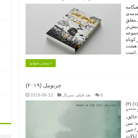
 نویسنده: هنگامه
قدمه‌ی
 معلقِ
یش‌تر
جموعه
کوتاهِ
و هشت
 …
بیشتر بخوانید »
چرنوبیل (۲۰۱۹)
0
نقد فیلم
,
سریال
2019-06-12
چرنوبیل (۲۰۱۹) (۱) (۲) Chernobyl (2019) امتیاز
 ****+
 خالق،
ده: سن
/ جین
ایالات