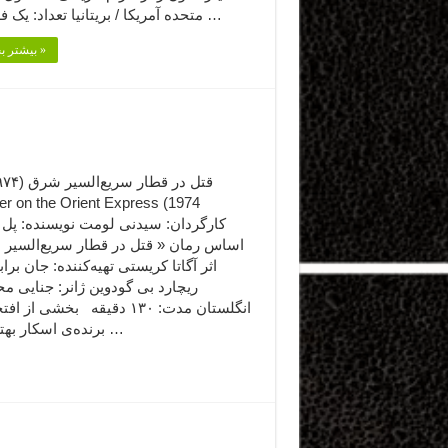
متحده آمریکا / بریتانیا تعداد: یک فصل، ۵ …
بیشتر بخوانید »
er on the Orient Express (1974
کارگردان: سیدنی لومت نویسنده: پل 
اساس رمان « قتل در قطار سریع‌السیر
اثر آگاتا کریستی تهیه‌کننده: جان براب
ریچارد بی گودوین ژانر: جنایی م
انگلستان مدت: ۱۳۰ دقیقه بخشی از 
۱) برنده‌ی اسکار بهترین …