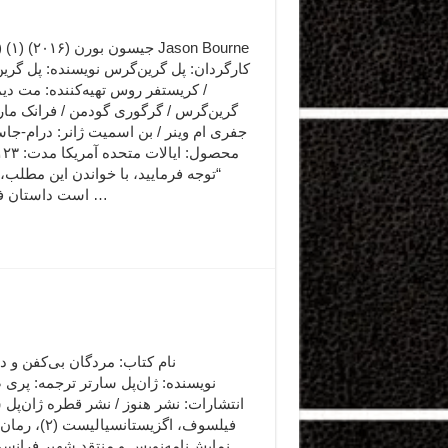
کارگردان: پل گرین‌گرس نویسنده: پل گری
/ کریستفر روس تهیه‌کننده: مت دی
گرین‌گرس / گرگوری گودمن / فرانک مار
جفری ام وینر / بن اسمیت ژانر: درام-ج
“توجه فرمایید،‌ با خواندن این مطلب
است داستان فیلم لو …
نویسنده: ژان‌پل سارتر ترجمه: پری
انتشارات: نشر هنوز / نشر قطره ژان‌پل 
فیلسوف، اگزیستانسیالی
نمایش‌نامه‌نویس و منتقد شهیر فرانس