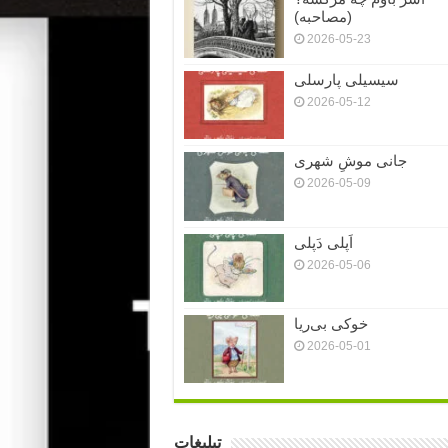
(مصاحبه)
2026-05-23
سیسیلی پارسلی
2026-05-12
جانی موشِ شهری
2026-05-09
اَپلی دَپلی
2026-05-06
خوکی بی‌ریا
2026-05-01
تبلیغات