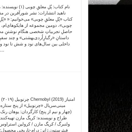
نام کتاب: پُلِ معلقِ چوبی (۱)
ناهید انتشارات: نشر شورآفرین در م
کتاب «پُلِ معلقِ چوبی» می‌خوانیم: « «پُلِ
چوبی»، دومین مجموعه از هایکوهای‌ام، ب
حاصلِ تجربیاتِ شخصی هنگامِ نوشتنِ م
داستانِ «رگبارِاُردی‌بهشتی» و چند سفرِ 
داخلی بین سال‌های نود و شش تا نود 
است.
مینی‌سریال «چرنوبیل» از پنج ستاره:
(چهار و نیم از پنج) کارگردان: یوهان رنک
طراح و نویسنده: کریگ مازن تهیه‌کنن
ولنبرگ / کریگ مازن / کرولین استراوس 
فیثرستون ژانر: درام-تاریخی محصول: 