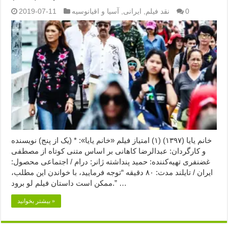
0
نقد فیلم
,
ایرانی
,
آسیا و اقیانوسیه
2019-07-11
خانم یایا (۱۳۹۷) (۱) امتیاز فیلم «خانم یایا»: * (یک از پنج) نویسنده
و کارگردان: عبدالرضا کاهانی بر اساس متنی کوتاه از مصطفی
غضنفری تهیه‌کننده: حمید پنداشته ژانر: درام / اجتماعی محصول:
ایران / تایلند مدت: ۸۰ دقیقه “توجه فرمایید،‌ با خواندن این مطلب،
ممکن است داستان فیلم لو برود.” …
بیشتر بخوانید »