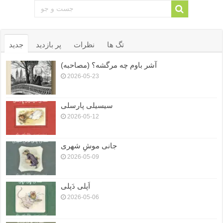
تگ ها
نظرات
پر بازدید
جدید
آشر باوم چه مرگشه؟ (مصاحبه)
2026-05-23
سیسیلی پارسلی
2026-05-12
جانی موشِ شهری
2026-05-09
اَپلی دَپلی
2026-05-06