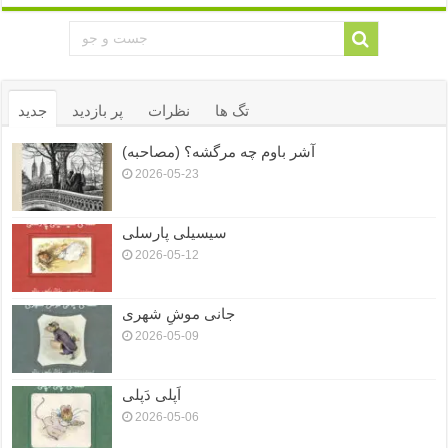
تگ ها
نظرات
پر بازدید
جدید
آشر باوم چه مرگشه؟ (مصاحبه)
2026-05-23
سیسیلی پارسلی
2026-05-12
جانی موشِ شهری
2026-05-09
اَپلی دَپلی
2026-05-06