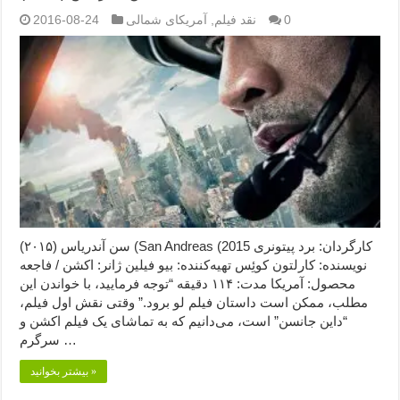
0
نقد فیلم
,
آمریکای شمالی
2016-08-24
سن آندریاس (۲۰۱۵) (San Andreas (2015 کارگردان: برد پیتونری
نویسنده: کارلتون کوئِس تهیه‌کننده: بیو فیلین ژانر: اکشن / فاجعه
محصول: آمریکا مدت: ۱۱۴ دقیقه “توجه فرمایید،‌ با خواندن این
مطلب، ممکن است داستان فیلم لو برود.” وقتی نقش اول فیلم،
“داین جانسن” است، می‌دانیم که به تماشای یک فیلم اکشن و
سرگرم …
بیشتر بخوانید »