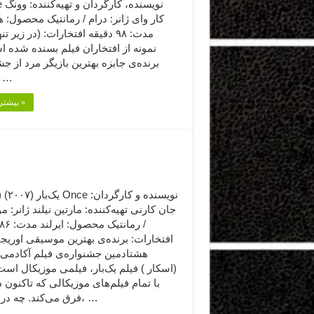
r Love
کار وای ژانر: درام / رمانتیک محصول: 
مدت: ۹۸ دقیقه افتخارات: (در زیر ت
برنده‌ی جابزه بهترین بازیگر مرد از ج
فیلم کن …
بیشتر بخوانید »
جان کارنی تهیه‌کننده: مارتین نیلند ژانر: م
افتخارات: برنده‌ی بهترین موسیقی اوریجی
هشتادمین جشنواره‌ی فیلم آکادمی ا
(اسکار ) فیلم یک‌بار، فیلمی موزیکال اس
با تمام فیلم‌های موزیکالی که تاکنون دی
فرق می‌کند. چه در روایت، …