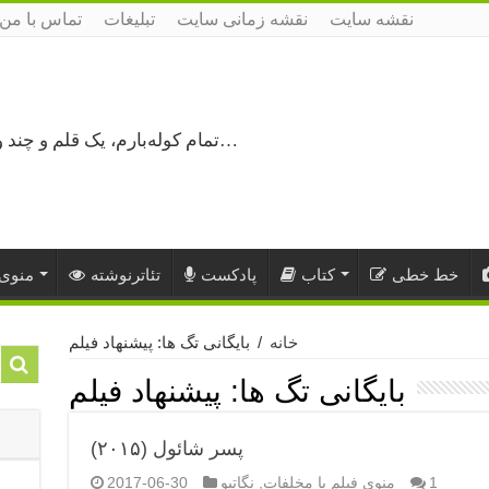
نقشه سایت
نقشه زمانی سایت
تبلیغات
تماس با من
تمام کوله‌بارم، یک قلم و چند ورق کاغذ، می‌گذرم از هزار و یک راه نرفته…
خط خطی
کتاب
پادکست
تئاترنوشته
منوی 
خانه
/
بایگانی تگ ها: پیشنهاد فیلم
بایگانی تگ ها:
پیشنهاد فیلم
پسر شائول (۲۰۱۵)
1
منوی فیلم با مخلفات
,
نگاتیو
2017-06-30