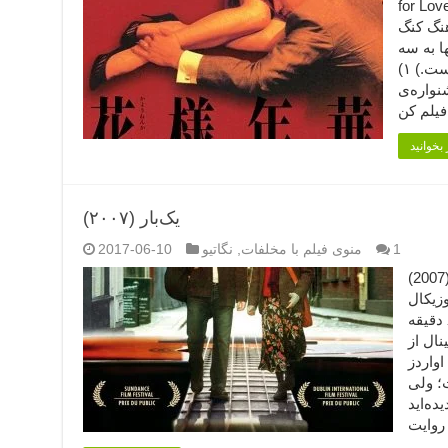
fo نویسنده، کارگردان و تهیه‌کننده: وونگ
هنگ کنگ
نها به سه
نمونه از افتخاران فیلم بسنده شده است.) ۱)
شنواره‌ی
یک‌بار (۲۰۰۷)
1
منوی فیلم با مخلفات
,
نگاتیو
2017-06-10
یک‌بار (۲۰۰۷) (2007) Once نویسنده و کارگردان:
وزیکال
/ رمانتیک محصول: ایرلند مدت: ۸۶ دقیقه
نال از
واردز
ت؛ ولی
ده‌اید