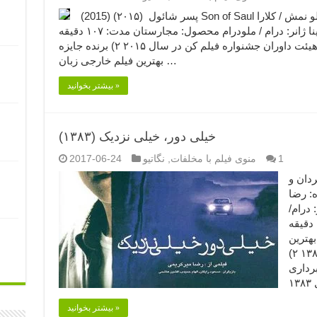
پسر شائول (۲۰۱۵) (2015) Son of Saul کارگردان: لاسلو نمش نویسنده: لاسلو نمش / کلارا
رویر تهیه‌کننده: گبور سیپوس / گبور راینا ژانر: درام / ملودرام محصول: مجارستان مدت: ۱۰۷ دقیقه
بخشی از افتخارات: ۱) برنده جایزه ویژه هیئت داوران جشنواره فیلم کن در سال ۲۰۱۵ ۲) برنده جایزه
بهترین فیلم خارجی زبان …
بیشتر بخوانید »
خیلی دور، خیلی نزدیک (۱۳۸۳)
1
منوی فیلم با مخلفات
,
نگاتیو
2017-06-24
یک (۱۳۸۳) کارگردان و
ه: رضا
درام/
اجتماعی محصول: ایران مدت: ۱۳۰ دقیقه
ی بهترین
فیلم از جشنواره فیلم فجر در سال ۱۳۸۳ ۲)
برداری
بیشتر بخوانید »