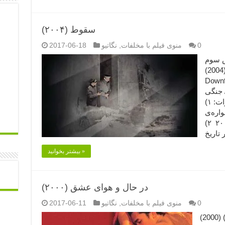
سقوط (۲۰۰۴)
0
منوی فیلم با مخلفات
,
نگاتیو
2017-06-18
ش سوم
(۲۰۰۴) (2004) Der Untergang (2004)
دان: الیور هیرشبیگل نویسنده و
/ جنگی
محصول: آلمان مدت: ۱۵۵ دقیقه افتخارات: ۱)
واره‌ی
فیلم آکادمی اواردز (اسکار) در سال ۲۰۰۴ ۲)
بیشتر بخوانید »
در حال و هوای عشق (۲۰۰۰)
0
منوی فیلم با مخلفات
,
نگاتیو
2017-06-11
در حال و هوای عشق (۲۰۰۰) (2000) In the Mood