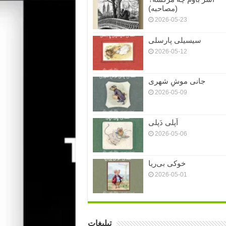
(مصاحبه)
2026-05-23
سیسیلی پارسلی
2026-05-12
جانی موشِ شهری
2026-05-09
اَپلی دَپلی
2026-05-06
خوکی بی‌ریا
2026-05-01
تبلیغات