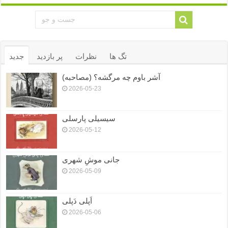
تگ ها
نظرات
پر بازدید
جدید
آشر باوم چه مرگشه؟ (مصاحبه)
2026-05-23
سیسیلی پارسلی
2026-05-12
جانی موشِ شهری
2026-05-09
اَپلی دَپلی
2026-05-06