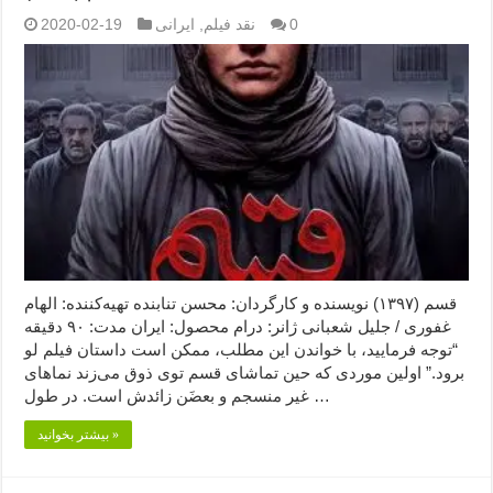
0
نقد فیلم
,
ایرانی
2020-02-19
قسم (۱۳۹۷) نویسنده و کارگردان: محسن تنابنده تهیه‌کننده: الهام
غفوری / جلیل شعبانی ژانر: درام محصول: ایران مدت: ۹۰ دقیقه
“توجه فرمایید،‌ با خواندن این مطلب، ممکن است داستان فیلم لو
برود.” اولین موردی که حین تماشای قسم توی ذوق می‌زند نماهای
غیر منسجم و بعضَن زائدش است. در طول …
بیشتر بخوانید »