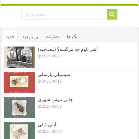
تگ ها
نظرات
پر بازدید
جدید
آشر باوم چه مرگشه؟ (مصاحبه)
2026-05-23
سیسیلی پارسلی
2026-05-12
جانی موشِ شهری
2026-05-09
اَپلی دَپلی
2026-05-06