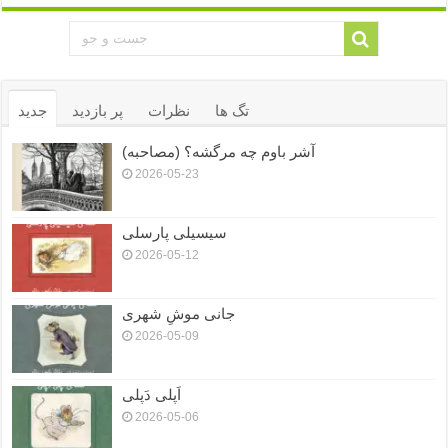
تگ ها
نظرات
پر بازدید
جدید
آشر باوم چه مرگشه؟ (مصاحبه)
2026-05-23
سیسیلی پارسلی
2026-05-12
جانی موشِ شهری
2026-05-09
اَپلی دَپلی
2026-05-06