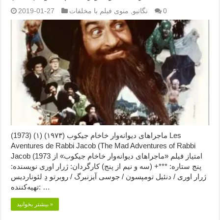
0
نگاتیو
,
منوی فیلم با مخلفات
2019-01-27
ماجراهای دیوانه‌وار خاخام جیکوب (۱۹۷۳) (۱) (1973) Les
Aventures de Rabbi Jacob (The Mad Adventures of Rabbi
Jacob (1973 امتیاز فیلم «ماجراهای دیوانه‌وار خاخام جیکوب» از
پنج ستاره: ***+ (سه و نیم از پنج) کارگردان: ژرار اوری نویسنده:
ژرار اوری / دنئیل تومپسون / جوسی آیزنبرگ / روبرتو دِ لئوناردیس
تهیه‌کننده: …
بیشتر بخوانید »