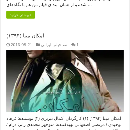
شده و از همان ابتدای فیلم من هم با نگاه‌های …
بیشتر بخوانید »
امکان مینا (۱۳۹۴)
1
نقد فیلم
,
ایرانی
2016-08-21
امکان مینا (۱۳۹۴) (۱) کارگردان: کمال تبریزی (۲) نویسنده: فرهاد
توحیدی / مرتضی اصفهانی تهیه‌کننده: منوچهر محمدی ژانر: درام /