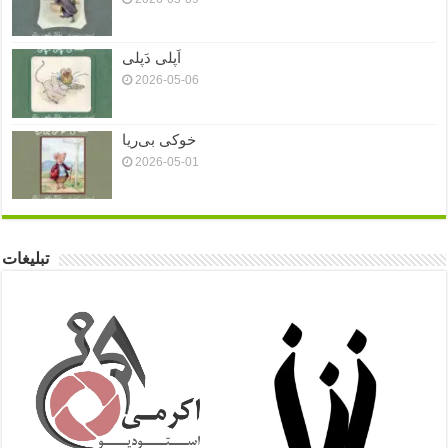
اَپلی دَپلی
2026-05-06
خوکی بی‌ریا
2026-05-01
تبلیغات