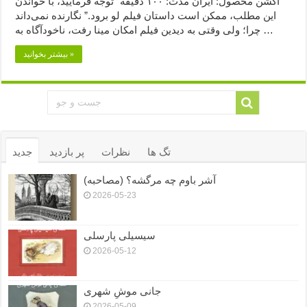
اکشن محصول: ایران مدت: ۱۰۰ دقیقه “توجه فرمایید،‌ با خواندن
این مطلب، ممکن است داستان فیلم لو برود.” نگارنده نمی‌داند
چرا؛ ولی وقتی به دیدین فیلم امکان مینا رفت، ناخودآگاه به …
بیشتر بخوانید »
تگ ها
نظرات
پر بازدید
جدید
آشر باوم چه مرگشه؟ (مصاحبه)
2026-05-23
سیسیلی پارسلی
2026-05-12
جانی موشِ شهری
2026-05-09