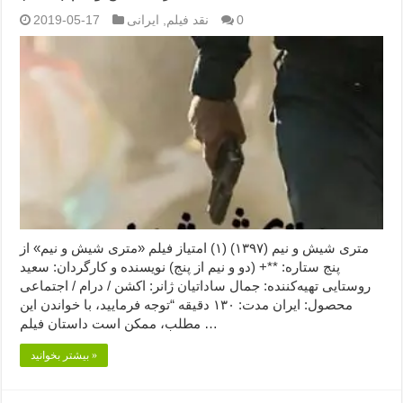
0
نقد فیلم
,
ایرانی
2019-05-17
متری شیش و نیم (۱۳۹۷) (۱) امتیاز فیلم «متری شیش و نیم» از
پنج ستاره: **+ (دو و نیم از پنج) نویسنده و کارگردان: سعید
روستایی تهیه‌کننده: جمال ساداتیان ژانر: اکشن / درام / اجتماعی
محصول: ایران مدت: ۱۳۰ دقیقه “توجه فرمایید،‌ با خواندن این
مطلب، ممکن است داستان فیلم …
بیشتر بخوانید »